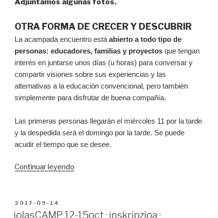
Adjuntamos algunas fotos.
OTRA FORMA DE CRECER Y DESCUBRIR
La acampada encuentro está
abierto a todo tipo de
personas: educadores, familias y proyectos
que tengan
interés en juntarse unos días (u horas) para conversar y
compartir visiones sobre sus experiencias y las
alternativas a la educación convencional, pero también
simplemente para disfrutar de buena compañía.
Las primeras personas llegarán el miércoles 11 por la tarde
y la despedida será el domingo por la tarde. Se puede
acudir el tiempo que se desee.
“15
Continuar leyendo
días
para
el
PUBLICADO
2017-09-14
EN
jolasCAMP”
jolasCAMP 12-15oct · inskripzioa ·