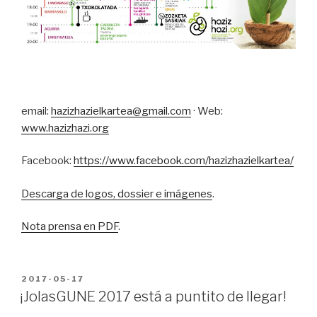
email:
hazizhazielkartea@gmail.com
· Web:
www.hazizhazi.org
Facebook:
https://www.facebook.com/hazizhazielkartea/
Descarga de logos, dossier e imágenes
.
Nota prensa en PDF
.
PUBLICADO
2017-05-17
EN
¡JolasGUNE 2017 está a puntito de llegar!