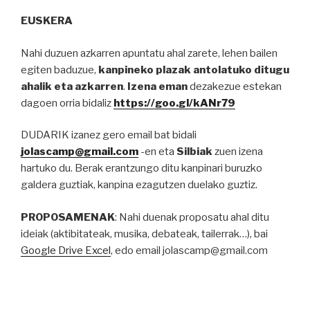
EUSKERA
Nahi duzuen azkarren apuntatu ahal zarete, lehen bailen
egiten baduzue,
kanpineko plazak antolatuko ditugu
ahalik eta azkarren
.
Izena eman
dezakezue estekan
dagoen orria bidaliz
https://goo.gl/kANr79
DUDARIK izanez gero email bat bidali
jolascamp@gmail.com
-en eta
Silbiak
zuen izena
hartuko du. Berak erantzungo ditu kanpinari buruzko
galdera guztiak, kanpina ezagutzen duelako guztiz.
PROPOSAMENAK
: Nahi duenak proposatu ahal ditu
ideiak (aktibitateak, musika, debateak, tailerrak…), bai
Google Drive Excel
, edo email jolascamp@gmail.com