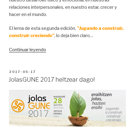
relaciones interpersonales, en nuestro estar, crecer y
hacer en el mundo.
El lema de esta segunda edición,
”Jugando a construir,
construir creciendo”
, lo deja bien claro…
“¡JolasGUNE
Continuar leyendo
2017
está
a
PUBLICADO
2017-05-17
EN
puntito
JolasGUNE 2017 heltzear dago!
de
llegar!”