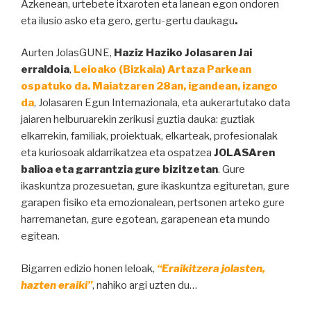
Azkenean, urtebete itxaroten eta lanean egon ondoren
eta ilusio asko eta gero, gertu-gertu daukagu
.
Aurten JolasGUNE,
Haziz Haziko Jolasaren Jai
erraldoia
,
Leioako (Bizkaia) Artaza Parkean
ospatuko da. Maiatzaren 28an, igandean, izango
da
, Jolasaren Egun Internazionala, eta aukerartutako data
jaiaren helburuarekin zerikusi guztia dauka: guztiak
elkarrekin, familiak, proiektuak, elkarteak, profesionalak
eta kuriosoak aldarrikatzea eta ospatzea
JOLASAren
balioa
eta garrantzia gure bizitzetan
. Gure
ikaskuntza prozesuetan, gure ikaskuntza egituretan, gure
garapen fisiko eta emozionalean, pertsonen arteko gure
harremanetan, gure egotean, garapenean eta mundo
egitean.
Bigarren edizio honen leloak,
“Eraikitzera jolasten,
hazten eraiki”
, nahiko argi uzten du…