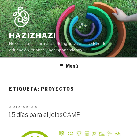
Ir
al
contenido
HAZIZHAZI
Hezkuntza, haziera eta bidelaguntza sarea · Red de
educación, crianza y acompañamiento
Menú
ETIQUETA: PROYECTOS
PUBLICADO
2017-09-26
EN
15 días para el jolasCAMP