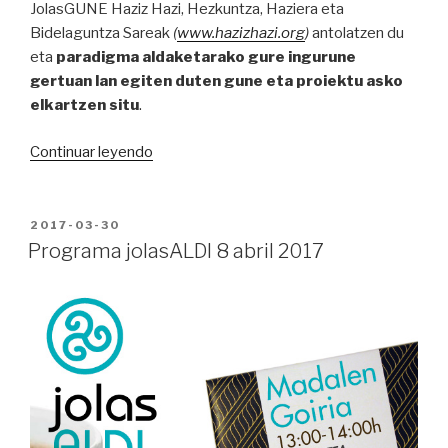
JolasGUNE Haziz Hazi, Hezkuntza, Haziera eta
Bidelaguntza Sareak
(
www.hazizhazi.org
)
antolatzen du
eta
paradigma aldaketarako gure ingurune
gertuan lan egiten duten gune eta proiektu asko
elkartzen situ
.
“JolasGUNE
Continuar leyendo
2017
heltzear
dago!”
PUBLICADO
2017-03-30
EN
Programa jolasALDI 8 abril 2017