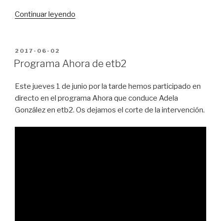
“HazizHazi:
Continuar leyendo
Nuestro
reto
es
PUBLICADO
2017-06-02
EN
buscar
Programa Ahora de etb2
soluciones
con
Este jueves 1 de junio por la tarde hemos participado en
las
directo en el programa Ahora que conduce Adela
administraciones”
González en etb2. Os dejamos el corte de la intervención.