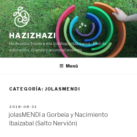
Ir
al
contenido
HAZIZHAZI
Hezkuntza, haziera eta bidelaguntza sarea · Red de
educación, crianza y acompañamiento
Menú
CATEGORÍA: JOLASMENDI
PUBLICADO
2018-08-31
EN
jolasMENDI a Gorbeia y Nacimiento
Ibaizabal (Salto Nervión)