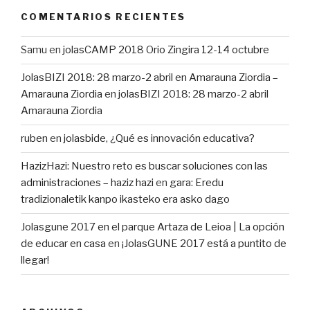
COMENTARIOS RECIENTES
Samu
en
jolasCAMP 2018 Orio Zingira 12-14 octubre
JolasBIZI 2018: 28 marzo-2 abril en Amarauna Ziordia –
Amarauna Ziordia
en
jolasBIZI 2018: 28 marzo-2 abril
Amarauna Ziordia
ruben
en
jolasbide, ¿Qué es innovación educativa?
HazizHazi: Nuestro reto es buscar soluciones con las
administraciones – haziz hazi
en
gara: Eredu
tradizionaletik kanpo ikasteko era asko dago
Jolasgune 2017 en el parque Artaza de Leioa | La opción
de educar en casa
en
¡JolasGUNE 2017 está a puntito de
llegar!