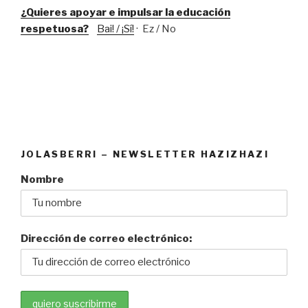
(Salto
¿Quieres apoyar e impulsar la educación
Nervión)”
respetuosa?
Bai! / ¡Sí!
· Ez / No
JOLASBERRI – NEWSLETTER HAZIZHAZI
Nombre
Dirección de correo electrónico: