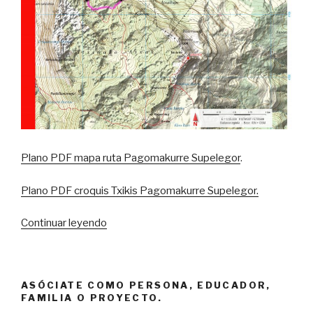
Plano PDF mapa ruta Pagomakurre Supelegor
.
Plano PDF croquis Txikis Pagomakurre Supelegor.
“jolasMENDI
Continuar leyendo
a
Gorbeia
y
ASÓCIATE COMO PERSONA, EDUCADOR,
Nacimiento
FAMILIA O PROYECTO.
Ibaizabal