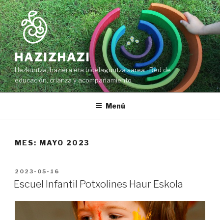
Ir
al
contenido
HAZIZHAZI
Hezkuntza, haziera eta bidelaguntza sarea · Red de
educación, crianza y acompañamiento
Menú
MES: MAYO 2023
PUBLICADO
2023-05-16
EN
Escuel Infantil Potxolines Haur Eskola