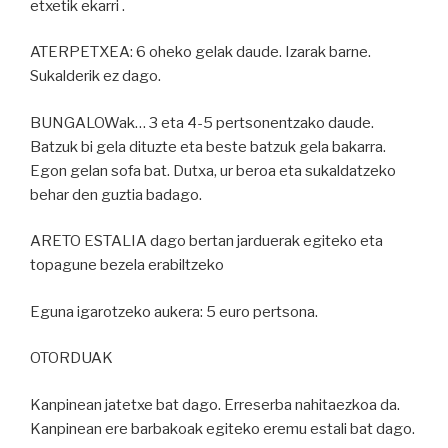
etxetik ekarri .
ATERPETXEA: 6 oheko gelak daude. Izarak barne.
Sukalderik ez dago.
BUNGALOWak… 3 eta 4-5 pertsonentzako daude.
Batzuk bi gela dituzte eta beste batzuk gela bakarra.
Egon gelan sofa bat. Dutxa, ur beroa eta sukaldatzeko
behar den guztia badago.
ARETO ESTALIA dago bertan jarduerak egiteko eta
topagune bezela erabiltzeko
Eguna igarotzeko aukera: 5 euro pertsona.
OTORDUAK
Kanpinean jatetxe bat dago. Erreserba nahitaezkoa da.
Kanpinean ere barbakoak egiteko eremu estali bat dago.