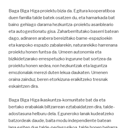
Baga Biga Higa proiektu bizia da. Egitura kooperatiboa
duen familia talde batek osatzen du, eta hamarkada bat
baino gehiago darama hezkuntza-proiektu asanbleario
eta autogestionatu gisa. Zaharberritutako baserri batean
dago, adinaren arabera bereizitako barne-espazioekin
eta kanpoko espazio zabalarekin, naturarekiko harrenana
proiektu honen funtsa da. Umeen autonomia eta
bizikidetzarako errespetuzko ingurune bat sortzea da
proiektu honen xedea, non hezkuntzak eta laguntza
emozionalak merezi duten lekua daukaten. Umenen
oraina zainduz, beren etorkizuna eraikitzeko tresnak
eskaintzen dira.
Baga Biga Higa ikaskuntza-komunitate bat da eta
bertako erabakiak biltzarrean eztabaidatzen dira, talde-
adostasuna helburu dela. Eguneroko lanak kudeatzeko
batzordeak daude, baita modu independiente batean
lana egiten due talde-pedagogikoa, talde honen beharra