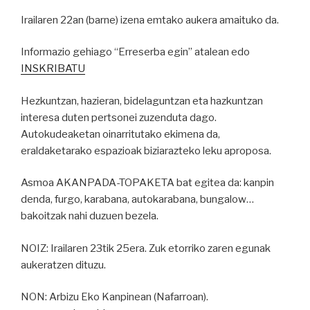
Irailaren 22an (barne) izena emtako aukera amaituko da.
Informazio gehiago “Erreserba egin” atalean edo
INSKRIBATU
Hezkuntzan, hazieran, bidelaguntzan eta hazkuntzan
interesa duten pertsonei zuzenduta dago.
Autokudeaketan oinarritutako ekimena da,
eraldaketarako espazioak biziarazteko leku aproposa.
Asmoa AKANPADA-TOPAKETA bat egitea da: kanpin
denda, furgo, karabana, autokarabana, bungalow…
bakoitzak nahi duzuen bezela.
NOIZ: Irailaren 23tik 25era. Zuk etorriko zaren egunak
aukeratzen dituzu.
NON: Arbizu Eko Kanpinean (Nafarroan).