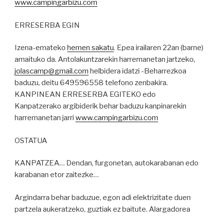
www.campingarbizu.com
ERRESERBA EGIN
Izena-emateko
hemen sakatu
. Epea irailaren 22an (barne)
amaituko da. Antolakuntzarekin harremanetan jartzeko,
jolascamp@gmail.com
helbidera idatzi -Beharrezkoa
baduzu, deitu 649596558 telefono zenbakira.
KANPINEAN ERRESERBA EGITEKO edo
Kanpatzerako argibiderik behar baduzu kanpinarekin
harremanetan jarri
www.campingarbizu.com
OSTATUA
KANPATZEA… Dendan, furgonetan, autokarabanan edo
karabanan etor zaitezke…
Argindarra behar baduzue, egon adi elektrizitate duen
partzela aukeratzeko, guztiak ez baitute. Alargadorea