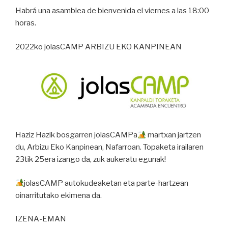
Habrá una asamblea de bienvenida el viernes a las 18:00
horas.
2022ko jolasCAMP ARBIZU EKO KANPINEAN
Haziz Hazik bosgarren jolasCAMPa
martxan jartzen
du, Arbizu Eko Kanpinean, Nafarroan. Topaketa irailaren
23tik 25era izango da, zuk aukeratu egunak!
jolasCAMP autokudeaketan eta parte-hartzean
oinarritutako ekimena da.
IZENA-EMAN