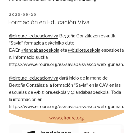
PUBLICADO
2023-09-20
EN
Formación en Educación Viva
@elroure_educacionviva
Begoña Gonzálezen eskutik
“Savia” formazioa eskeiniko dute
EAEn
@landabasoeskola
eta
@bizilore.eskola
espazioeta
n. Informazio guztia
https://www.elroure.org/es/saviapaisvasco web-gunean.
@elroure_educacionviva
dará inicio de la mano de
Begoña González a la formación “Savia” en la CAV en las
escuelas de
@bizilore.eskola
y
@landabasoeskola
. Toda
la información en
https://www.elroure.org/es/saviapaisvasco web-gunean.