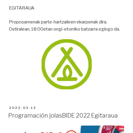
EGITARAUA
Proposamenak parte-hartzaileen ekarpenak dira.
Ostiralean, 18:00etan ongi-etorriko batzarra egingo da.
PUBLICADO
2022-03-13
EN
Programación jolasBIDE 2022 Egitaraua