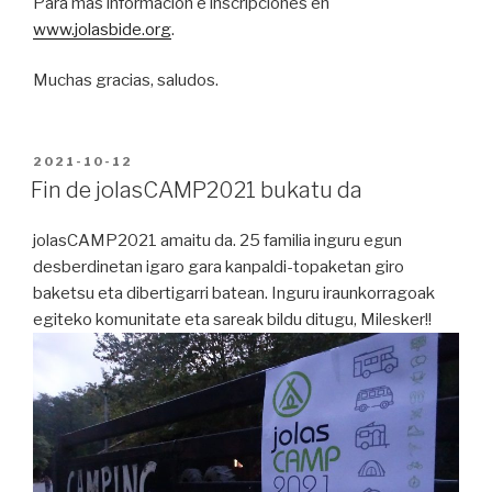
Para más información e inscripciones en
www.jolasbide.org
.
Muchas gracias, saludos.
PUBLICADO
2021-10-12
EN
Fin de jolasCAMP2021 bukatu da
jolasCAMP2021 amaitu da. 25 familia inguru egun
desberdinetan igaro gara kanpaldi-topaketan giro
baketsu eta dibertigarri batean. Inguru iraunkorragoak
egiteko komunitate eta sareak bildu ditugu, Milesker!!