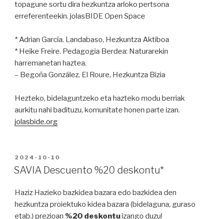
topagune sortu dira hezkuntza arloko pertsona
erreferenteekin. jolasBIDE Open Space
* Adrian García. Landabaso, Hezkuntza Aktiboa
* Heike Freire. Pedagogia Berdea: Naturarekin
harremanetan haztea.
– Begoña González. El Roure, Hezkuntza Bizia
Hezteko, bidelaguntzeko eta hazteko modu berriak
aurkitu nahi badituzu, komunitate honen parte izan.
jolasbide.org
PUBLICADO
2024-10-10
EN
SAVIA Descuento %20 deskontu*
Haziz Hazieko bazkidea bazara edo bazkidea den
hezkuntza proiektuko kidea bazara (bidelaguna, guraso
etab.) prezioan
%20 deskontu
izango duzu!