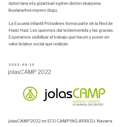
duten lana eta gizarteari egiten dioten ekarpena
ikusiaraztea espero dugu.
La Escuela Infantil Potxolines forma parte de la Red de
Haziz Hazi. Les quermos dar la bienvenida y las gracias.
Esperamos visibilizar el trabajo que hacen y poner en
valor la labor social que realizan.
PUBLICADO
2022-09-15
EN
jolasCAMP 2022
jolasCAMP2022 en ECO CAMPING ARBIZU, Navarra.