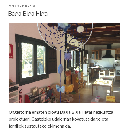
PUBLICADO
2023-06-18
EN
Baga Biga Higa
Ongietorria ematen diogu Baga Biga Higar hezkuntza
proiektuari. Gasteizko udalerrian kokatuta dago eta
familiek sustautako ekimena da.