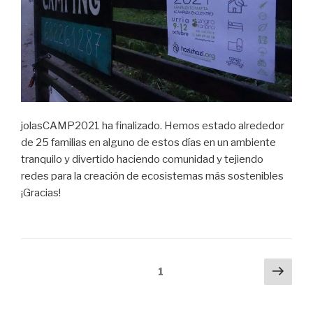
jolasCAMP2021 ha finalizado. Hemos estado alrededor
de 25 familias en alguno de estos días en un ambiente
tranquilo y divertido haciendo comunidad y tejiendo
redes para la creación de ecosistemas más sostenibles
¡Gracias!
Navegación
Próx
Página
1
pági
de
entradas