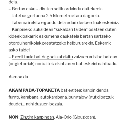
dela.
– Bertan esku – dirutan soilik ordaindu daitekeela
– Jatetxe gertuena 2.5 kilometroetara dagoela.
– Taberna irekita egondo dela edari desberdinak eskeiniz.
– Kanpineko sukaldean “sukaldari taldea” osatzen duten
kideek bakarrik eskumena daukatela bertan sartzeko
otordu herrikoiak prestatzeko helburuarekin, Eskerrik
asko talde!
–
Excell taula bat dagoela atxikitu
zaizuen artxibo batean
(ongietorriak) norbaitek ekintzaren bat eskeini nahi badu.
Asmoa da…
AKAMPADA-TOPAKETA
bat egitea: kanpin denda,
furgo, karabana, autokarabana, bungalow (gutxi batzuk
daude)… nahi duzuen bezala.
NON
:
Zingira kanpinean
, Aia-Orio (Gipuzkoan).