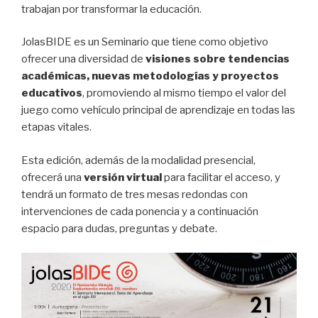
trabajan por transformar la educación.
JolasBIDE es un Seminario que tiene como objetivo
ofrecer una diversidad de
visiones sobre tendencias
académicas, nuevas metodologías y proyectos
educativos
, promoviendo al mismo tiempo el valor del
juego como vehículo principal de aprendizaje en todas las
etapas vitales.
Esta edición, además de la modalidad presencial,
ofrecerá una
versión virtual
para facilitar el acceso, y
tendrá un formato de tres mesas redondas con
intervenciones de cada ponencia y a continuación
espacio para dudas, preguntas y debate.