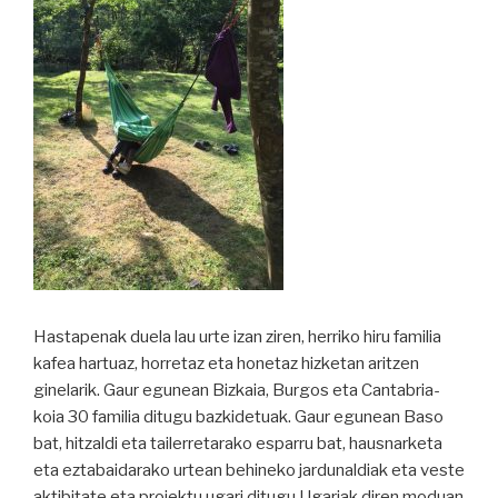
Hastapenak duela lau urte izan ziren, herriko hiru familia
kafea hartuaz, horretaz eta honetaz hizketan aritzen
ginelarik. Gaur egunean Bizkaia, Burgos eta Cantabria-
koia 30 familia ditugu bazkidetuak. Gaur egunean Baso
bat, hitzaldi eta tailerretarako esparru bat, hausnarketa
eta eztabaidarako urtean behineko jardunaldiak eta veste
aktibitate eta proiektu ugari ditugu.Ugariak diren moduan