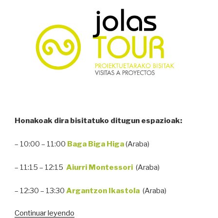
Honakoak dira bisitatuko ditugun espazioak:
– 10:00 – 11:00
Baga Biga Higa
(Araba)
– 11:15 – 12:15
Aiurri
Montessori
(Araba)
– 12:30 – 13:30
Argantzon
Ikastola
(Araba)
“jolasTOUR
Continuar leyendo