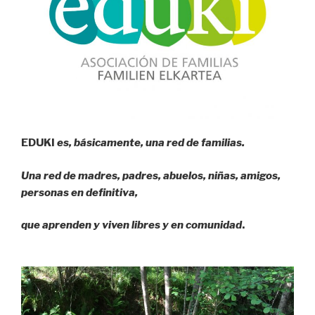
E
D
U
K
I
es, básicamente, una red de familias.
Una red de madres, padres, abuelos, niñas, amigos,
personas en definitiva,
que aprenden y viven libres y en comunidad
.