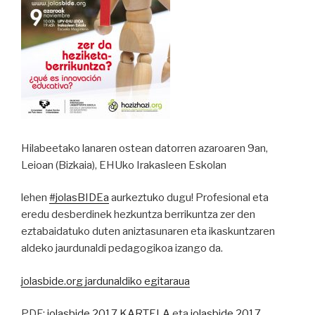
Hilabeetako lanaren ostean datorren azaroaren 9an,
Leioan (Bizkaia), EHUko Irakasleen Eskolan
lehen
#
jolasBIDEa
aurkeztuko dugu! Profesional eta
eredu desberdinek hezkuntza berrikuntza zer den
eztabaidatuko duten aniztasunaren eta ikaskuntzaren
aldeko jaurdunaldi pedagogikoa izango da.
jolasbide.org jardunaldiko egitaraua
PDF:
jolasbide 2017 KARTELA
eta
jolasbide 2017