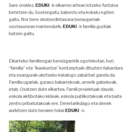
Sare oroklez,
E
D
U
K
I
-k elkarren artean lotzeko funtzioa
betetzen du. Sostengatu, babestu eta kokatu egiten
gaitu. Nor bere desberdintasuna berasgarriak
osotasunean mantendurik,
E
D
U
K
I
-k familia guztiak
batzen gaitu.
Elkarteko familiengan bereizgarririk egotekotan, hori,
“familia” eta “ikaskuntza” kontzeptuak dituzten ñabardura
eta esangurak ulertzeko katalogo zabal bat garela da.
Familia ugariak, guraso bakarrekoak, umerik gabekoak,
etab. Osatzen dute elkartea. Famili proiektuak daude,
eskola aktibotako kideak, eskola publikotakoak eta baita
zentru pribatutakoak ere. Denetarikdago eta denek
aurkitzen dute beraien tokia
E
D
U
K
I
-n.