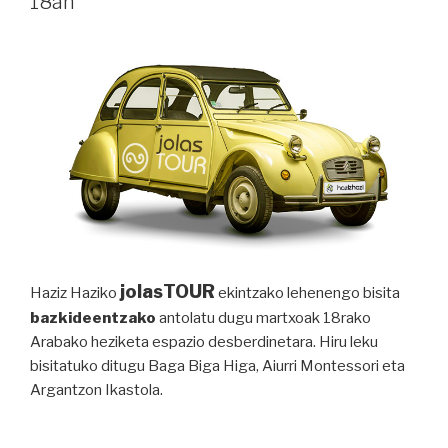
18an
jolasTOUR
Haziz Haziko
ekintzako lehenengo bisita
bazkideentzako
antolatu dugu martxoak 18rako
Arabako heziketa espazio desberdinetara. Hiru leku
bisitatuko ditugu Baga Biga Higa, Aiurri Montessori eta
Argantzon Ikastola.