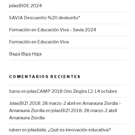
jolasBIDE 2024
SAVIA Descuento %20 deskontu*
Formación en Educación Viva – Savia 2024
Formación en Educación Viva
Baga Biga Higa
COMENTARIOS RECIENTES
Samu
en
jolasCAMP 2018 Orio Zingira 12-14 octubre
JolasBIZI 2018: 28 marzo-2 abril en Amarauna Ziordia –
Amarauna Ziordia
en
jolasBIZI 2018: 28 marzo-2 abril
Amarauna Ziordia
ruben
en
jolasbide, ¿Qué es innovación educativa?