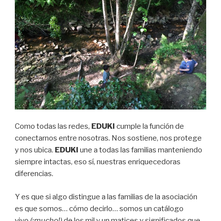
Como todas las redes,
E
D
U
K
I
cumple la función de
conectarnos entre nosotras. Nos sostiene, nos protege
y nos ubica.
E
D
U
K
I
une a todas las familias manteniendo
siempre intactas, eso sí, nuestras enriquecedoras
diferencias.
Y es que si algo distingue a las familias de la asociación
es que somos… cómo decirlo… somos un catálogo
vivo
(¡mucho!)
de los mil y un matices y significados que