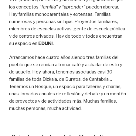
los conceptos
“familia”
y
“aprender”
pueden abarcar.
Hay familias monoparentales y extensas. Familias
numerosas y personas sin hijxs. Proyectos familiares,
miembros de escuelas activas, gente de escuela pública
y de centros privados. Hay de todo y todos encuentran
su espacio en
E
D
U
K
I
.
Arrancamos hace cuatro años siendo tres familias del
pueblo que se reunían a tomar café y a charlar de esto y
de aquello. Hoy, ahora, tenemos asociadas casi 30
familias de toda Bizkaia, de Burgos, de Cantabria…
Tenemos un Bosque, un espacio para talleres y charlas,
unas Jornadas anuales de reflexión y debate y un montón
de proyectos y de actividades más. Muchas familias,
muchas personas, mucha actividad.