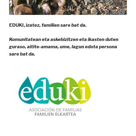
E
D
U
K
I
,
izatez, familien sare bat da.
Komunitatean eta askebizitzen eta ikasten duten
guraso, aitite-amama, ume, lagun edota persona
sare bat da.