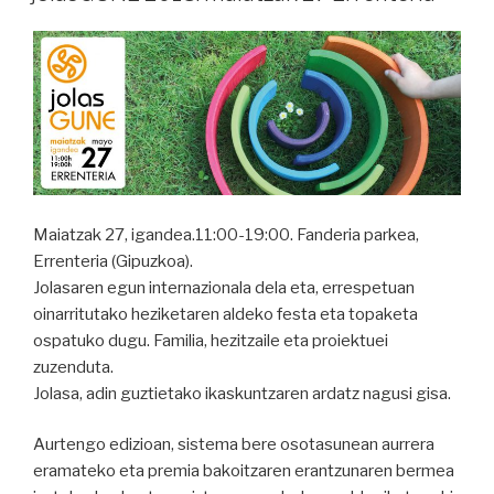
hirugarren
jolasGUNE
ospatuko
du
Errenterian
hezkuntza
aniztasunaren
aldeko
proposamenekin”
Maiatzak 27, igandea.11:00-19:00. Fanderia parkea,
Errenteria (Gipuzkoa).
Jolasaren egun internazionala dela eta, errespetuan
oinarritutako heziketaren aldeko festa eta topaketa
ospatuko dugu. Familia, hezitzaile eta proiektuei
zuzenduta.
Jolasa, adin guztietako ikaskuntzaren ardatz nagusi gisa.
Aurtengo edizioan, sistema bere osotasunean aurrera
eramateko eta premia bakoitzaren erantzunaren bermea