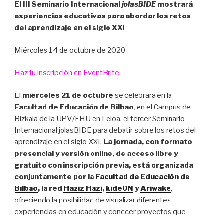
El III Seminario Internacional
jolasBIDE
mostrará
experiencias educativas para abordar los retos
del aprendizaje en el siglo XXI
Miércoles 14 de octubre de 2020
Haz tu inscripción en EventBrite
.
El
miércoles 21 de octubre
se celebrará en la
Facultad de Educación de Bilbao
, en el Campus de
Bizkaia de la UPV/EHU en Leioa, el tercer Seminario
Internacional jolasBIDE para debatir sobre los retos del
aprendizaje en el siglo XXI.
La jornada, con formato
presencial y versión online, de acceso libre y
gratuito con inscripción previa, está organizada
conjuntamente por la
Facultad de Educación de
Bilbao
, la red
Haziz Hazi
,
kideON
y
Ariwake
,
ofreciendo la posibilidad de visualizar diferentes
experiencias en educación y conocer proyectos que