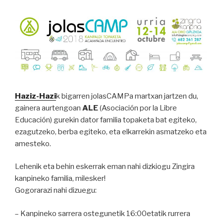
Haziz-Hazi
k bigarren jolasCAMPa martxan jartzen du,
gainera aurtengoan
ALE
(Asociación por la Libre
Educación)
gurekin dator familia
topaketa bat egiteko,
ezagutzeko, berba egiteko, eta elkarrekin asmatzeko eta
amesteko.
Lehenik eta behin eskerrak eman nahi dizkiogu Zingira
kanpineko familia, milesker!
Gogorarazi nahi dizuegu:
– Kanpineko sarrera ostegunetik 16:00etatik rurrera