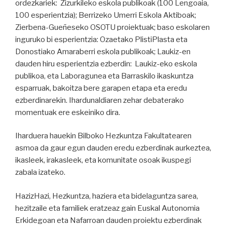
ordezkariek: Zizurkileko eskola publikoak (100 Lengoaia,
100 esperientzia); Berrizeko Umerri Eskola Aktiboak;
Zierbena-Gueñeseko OSOTU proiektuak; baso eskolaren
inguruko bi esperientzia: Ozaetako PlistiPlasta eta
Donostiako Amaraberri eskola publikoak; Laukiz-en
dauden hiru esperientzia ezberdin: Laukiz-eko eskola
publikoa, eta Laboragunea eta Barraskilo ikaskuntza
esparruak, bakoitza bere garapen etapa eta eredu
ezberdinarekin. Ihardunaldiaren zehar debaterako
momentuak ere eskeiniko dira.
Iharduera hauekin Bilboko Hezkuntza Fakultatearen
asmoa da gaur egun dauden eredu ezberdinak aurkeztea,
ikasleek, irakasleek, eta komunitate osoak ikuspegi
zabala izateko.
HazizHazi, Hezkuntza, haziera eta bidelaguntza sarea,
hezitzaile eta familiek eratzeaz gain Euskal Autonomia
Erkidegoan eta Nafarroan dauden proiektu ezberdinak