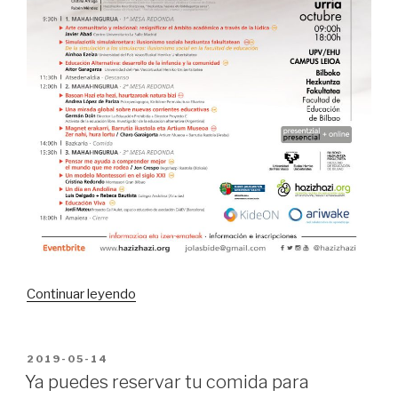
“jolasBIDE
Continuar leyendo
21
octubre
2020,
PUBLICADO
2019-05-14
EN
Retos
Ya puedes reservar tu comida para