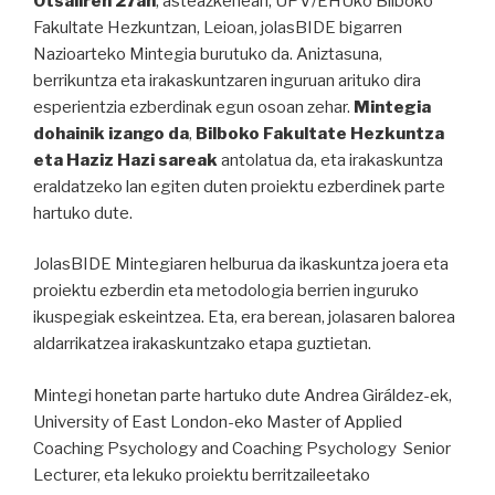
Otsailren 27an
, asteazkenean, UPV/EHUko Bilboko
Fakultate Hezkuntzan, Leioan, jolasBIDE bigarren
Nazioarteko Mintegia burutuko da. Aniztasuna,
berrikuntza eta irakaskuntzaren inguruan arituko dira
esperientzia ezberdinak egun osoan zehar.
Mintegia
dohainik izango da
,
Bilboko Fakultate Hezkuntza
eta Haziz Hazi sareak
antolatua da, eta irakaskuntza
eraldatzeko lan egiten duten proiektu ezberdinek parte
hartuko dute.
JolasBIDE Mintegiaren helburua da ikaskuntza joera eta
proiektu ezberdin eta metodologia berrien inguruko
ikuspegiak eskeintzea. Eta, era berean, jolasaren balorea
aldarrikatzea irakaskuntzako etapa guztietan.
Mintegi honetan parte hartuko dute Andrea Giráldez-ek,
University of East London-eko Master of Applied
Coaching Psychology and Coaching Psychology Senior
Lecturer, eta lekuko proiektu berritzaileetako