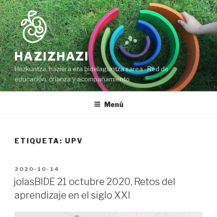
Ir
al
contenido
HAZIZHAZI
Hezkuntza, haziera eta bidelaguntza sarea · Red de
educación, crianza y acompañamiento
Menú
ETIQUETA: UPV
PUBLICADO
2020-10-14
EN
jolasBIDE 21 octubre 2020, Retos del
aprendizaje en el siglo XXI