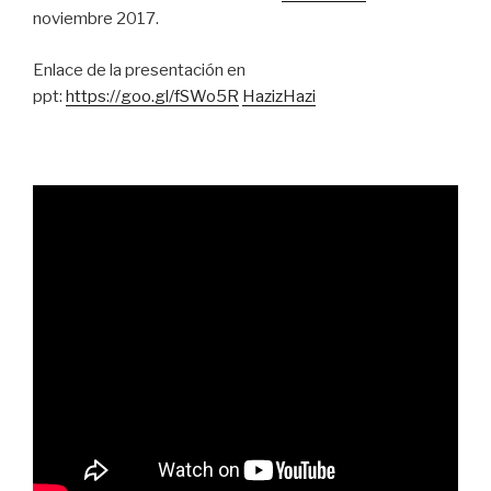
noviembre 2017.
Enlace de la presentación en
ppt:
https://goo.gl/fSWo5R
HazizHazi