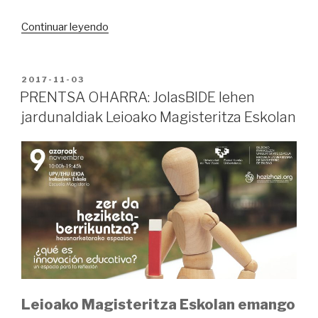
“NOTA
Continuar leyendo
DE
PRENSA:
Primera
PUBLICADO
2017-11-03
EN
jornada
PRENTSA OHARRA: JolasBIDE lehen
jolasBIDE
jardunaldiak Leioako Magisteritza Eskolan
en
Escuela
de
Magisterio
de
Leioa”
Leioako Magisteritza Eskolan emango