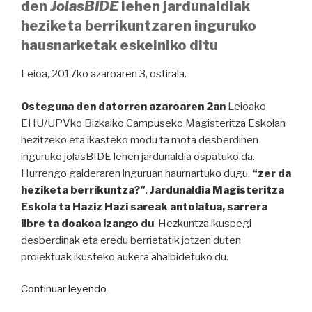
den
JolasBIDE
lehen jardunaldiak
heziketa berrikuntzaren inguruko
hausnarketak eskeiniko ditu
Leioa, 2017ko azaroaren 3, ostirala.
Osteguna den datorren azaroaren 2an
Leioako
EHU/UPVko Bizkaiko Campuseko Magisteritza Eskolan
hezitzeko eta ikasteko modu ta mota desberdinen
inguruko jolasBIDE lehen jardunaldia ospatuko da.
Hurrengo galderaren inguruan haurnartuko dugu,
“zer da
heziketa berrikuntza?”
.
Jardunaldia Magisteritza
Eskola ta Haziz Hazi sareak antolatua, sarrera
libre ta doakoa izango du
. Hezkuntza ikuspegi
desberdinak eta eredu berrietatik jotzen duten
proiektuak ikusteko aukera ahalbidetuko du.
“PRENTSA
Continuar leyendo
OHARRA: