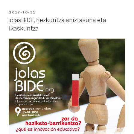
JolasBIDE
lehen
PUBLICADO
2017-10-31
EN
jardunaldiak
jolasBIDE, hezkuntza aniztasuna eta
Leioako
ikaskuntza
Magisteritza
Eskolan”