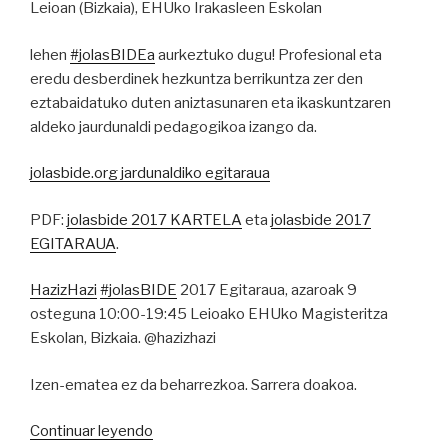
Leioan (Bizkaia), EHUko Irakasleen Eskolan
lehen
#
jolasBIDEa
aurkeztuko dugu! Profesional eta
eredu desberdinek hezkuntza berrikuntza zer den
eztabaidatuko duten aniztasunaren eta ikaskuntzaren
aldeko jaurdunaldi pedagogikoa izango da.
jolasbide.org jardunaldiko egitaraua
PDF:
jolasbide 2017 KARTELA
eta
jolasbide 2017
EGITARAUA
.
HazizHazi
#
jolasBIDE
2017 Egitaraua, azaroak 9
osteguna 10:00-19:45 Leioako EHUko Magisteritza
Eskolan, Bizkaia. @hazizhazi
Izen-ematea ez da beharrezkoa. Sarrera doakoa.
“jolasBIDE,
Continuar leyendo