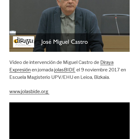
Vídeo de intervención de Miguel Castro de
Diraya
Expresión
en jornada
jolasBIDE
el 9 noviembre 2017 en
Escuela Magisterio UPV/EHU en Leioa, Bizkaia.
www.jolasbide.org