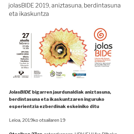
EN
jolasBIDE 2019, aniztasuna, berdintasuna
eta ikaskuntza
JolasBIDE
bigarren jaurdunaldiak aniztasuna,
berdintasuna eta ikaskuntzaren inguruko
esperientzia ezberdinak eskeiniko ditu
Leioa, 2019ko otsailaren 19