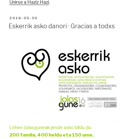
Unirse a Haziz Hazi
.
PUBLICADO
2016-05-30
EN
Eskerrik asko danori · Gracias a todxs
Lehen Jolasguneak jende asko bildu du:
200 famila, 400 heldu eta 150 ume.