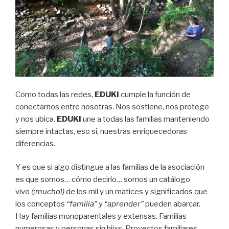
Como todas las redes,
E
D
U
K
I
cumple la función de
conectarnos entre nosotras. Nos sostiene, nos protege
y nos ubica.
E
D
U
K
I
une a todas las familias manteniendo
siempre intactas, eso sí, nuestras enriquecedoras
diferencias.
Y es que si algo distingue a las familias de la asociación
es que somos… cómo decirlo… somos un catálogo
vivo
(¡mucho!)
de los mil y un matices y significados que
los conceptos
“familia”
y
“aprender”
pueden abarcar.
Hay familias monoparentales y extensas. Familias
numerosas y personas sin hijxs. Proyectos familiares,