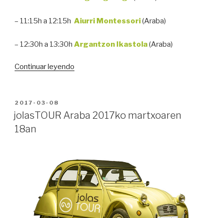
– 11:15h a 12:15h
Aiurri
Montessori
(Araba)
– 12:30h a 13:30h
Argantzon
Ikastola
(Araba)
“jolasTOUR
Continuar leyendo
Álava
18
marzo
PUBLICADO
2017-03-08
EN
2017”
jolasTOUR Araba 2017ko martxoaren
18an