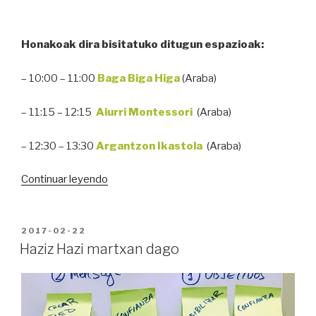
Honakoak dira bisitatuko ditugun espazioak:
– 10:00 – 11:00
Baga Biga Higa
(Araba)
– 11:15 – 12:15
Aiurri
Montessori
(Araba)
– 12:30 – 13:30
Argantzon
Ikastola
(Araba)
“jolasTOUR
Continuar leyendo
Araba
2017ko
martxoaren
PUBLICADO
2017-02-22
EN
18an”
Haziz Hazi martxan dago