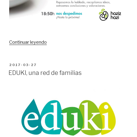
“Programa
Continuar leyendo
jolasALDI
8
abril
PUBLICADO
2017-03-27
EN
2017”
EDUKI, una red de familias