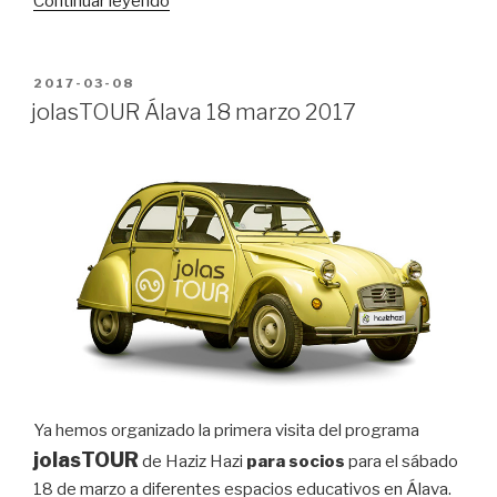
“EDUKI,
Continuar leyendo
una
red
de
PUBLICADO
2017-03-08
EN
familias”
jolasTOUR Álava 18 marzo 2017
Ya hemos organizado la primera visita del programa
jolasTOUR
de Haziz Hazi
para socios
para el sábado
18 de marzo a diferentes espacios educativos en Álava.