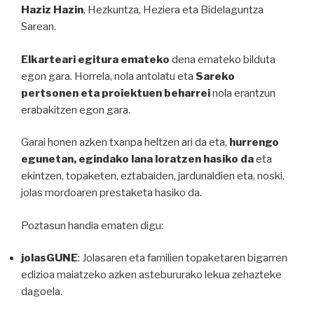
Haziz Hazin
, Hezkuntza, Heziera eta Bidelaguntza
Sarean.
Elkarteari egitura emateko
dena emateko bilduta
egon gara. Horrela, nola antolatu eta
Sareko
pertsonen eta proiektuen beharrei
nola erantzun
erabakitzen egon gara.
Garai honen azken txanpa heltzen ari da eta,
hurrengo
egunetan, egindako lana loratzen hasiko da
eta
ekintzen, topaketen, eztabaiden, jardunaldien eta, noski,
jolas mordoaren prestaketa hasiko da.
Poztasun handia ematen digu:
jolasGUNE
: Jolasaren eta familien topaketaren bigarren
edizioa maiatzeko azken astebururako lekua zehazteke
dagoela.