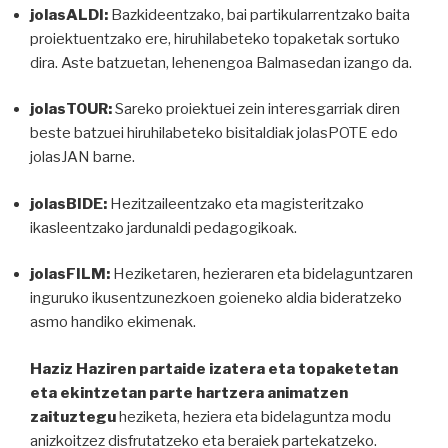
jolasALDI:
Bazkideentzako, bai partikularrentzako baita
proiektuentzako ere, hiruhilabeteko topaketak sortuko
dira. Aste batzuetan, lehenengoa Balmasedan izango da.
jolasTOUR:
Sareko proiektuei zein interesgarriak diren
beste batzuei hiruhilabeteko bisitaldiak jolasPOTE edo
jolasJAN barne.
jolasBIDE:
Hezitzaileentzako eta magisteritzako
ikasleentzako jardunaldi pedagogikoak.
jolasFILM:
Heziketaren, hezieraren eta bidelaguntzaren
inguruko ikusentzunezkoen goieneko aldia bideratzeko
asmo handiko ekimenak.
Haziz Haziren partaide izatera eta topaketetan
eta ekintzetan parte hartzera animatzen
zaituztegu
heziketa, heziera eta bidelaguntza modu
anizkoitzez disfrutatzeko eta beraiek partekatzeko.