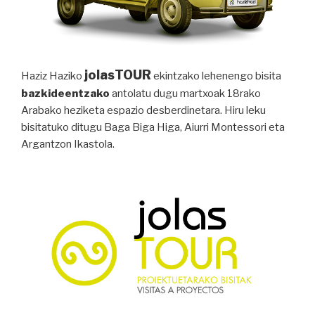
jolasTOUR
Haziz Haziko
ekintzako lehenengo bisita
bazkideentzako
antolatu dugu martxoak 18rako
Arabako heziketa espazio desberdinetara. Hiru leku
bisitatuko ditugu Baga Biga Higa, Aiurri Montessori eta
Argantzon Ikastola.