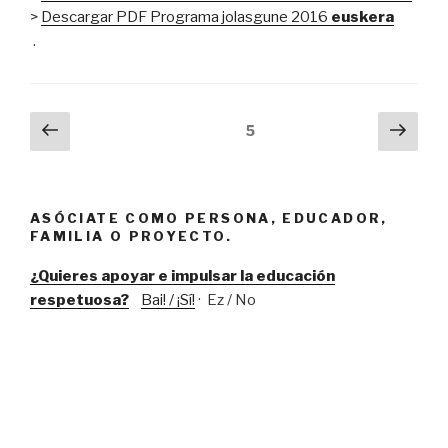
>
Descargar PDF Programa jolasgune 2016
euskera
.
Navegación
Página
Próx
Página
5
anterior
pági
de
entradas
ASÓCIATE COMO PERSONA, EDUCADOR,
FAMILIA O PROYECTO.
¿Quieres apoyar e impulsar la educación
respetuosa?
Bai! / ¡Sí!
· Ez / No