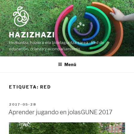
Ir
al
contenido
HAZIZHAZI
Hezkuntza, haziera eta bidelaguntza sarea · Red de
educación, crianza y acompañamiento
Menú
ETIQUETA: RED
PUBLICADO
2017-05-28
EN
Aprender jugando en jolasGUNE 2017