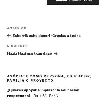
Navegación
Entrada
ANTERIOR
de
anterior:
Eskerrik asko danori · Gracias a todxs
entradas
Siguiente
SIGUIENTE
entrada
Haziz Hazi martxan dago
ASÓCIATE COMO PERSONA, EDUCADOR,
FAMILIA O PROYECTO.
¿Quieres apoyar e impulsar la educación
respetuosa?
Bai! / ¡Sí!
· Ez / No