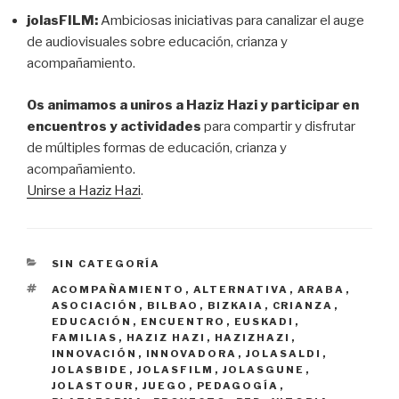
jolasFILM:
Ambiciosas iniciativas para canalizar el
auge
de audiovisuales sobre educación, crianza y
acompañamiento.
Os animamos a uniros a Haziz Hazi y participar en
encuentros y actividades
para compartir y disfrutar
de múltiples formas de educación, crianza y
acompañamiento.
Unirse a Haziz Hazi
.
CATEGORÍAS
SIN CATEGORÍA
ETIQUETAS
ACOMPAÑAMIENTO
,
ALTERNATIVA
,
ARABA
,
ASOCIACIÓN
,
BILBAO
,
BIZKAIA
,
CRIANZA
,
EDUCACIÓN
,
ENCUENTRO
,
EUSKADI
,
FAMILIAS
,
HAZIZ HAZI
,
HAZIZHAZI
,
INNOVACIÓN
,
INNOVADORA
,
JOLASALDI
,
JOLASBIDE
,
JOLASFILM
,
JOLASGUNE
,
JOLASTOUR
,
JUEGO
,
PEDAGOGÍA
,