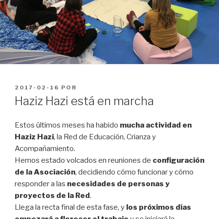
PUBLICADO
2017-02-16
POR
EN
Haziz Hazi está en marcha
Estos últimos meses ha habido
mucha actividad e
n
Haziz Hazi
, la Red de Educación, Crianza y
Acompañamiento.
Hemos estado volcados en reuniones de
configuración
de la Asociación
, decidiendo cómo funcionar y cómo
responder a las
necesidades de personas y
proyectos de la Red
.
Llega la recta final de esta fase, y
los próximos días