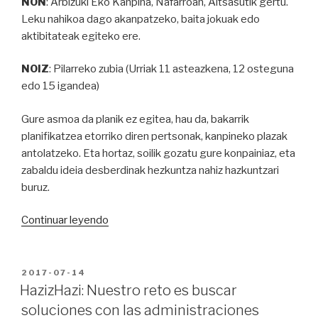
NON
: Arbizuki Eko Kanpina, Nafarroan, Altsasutik gertu.
Leku nahikoa dago akanpatzeko, baita jokuak edo
aktibitateak egiteko ere.
NOIZ
: Pilarreko zubia (Urriak 11 asteazkena, 12 osteguna
edo 15 igandea)
Gure asmoa da planik ez egitea, hau da, bakarrik
planifikatzea etorriko diren pertsonak, kanpineko plazak
antolatzeko. Eta hortaz, soilik gozatu gure konpainiaz, eta
zabaldu ideia desberdinak hezkuntza nahiz hazkuntzari
buruz.
“jolasCAMP
Continuar leyendo
Kanpaldi
Topaketa
urria
PUBLICADO
2017-07-14
EN
12-
HazizHazi: Nuestro reto es buscar
15
soluciones con las administraciones