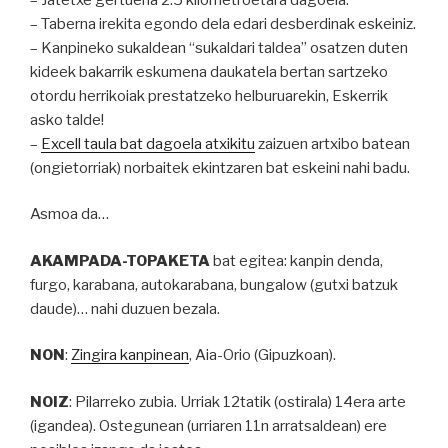
– Taberna irekita egondo dela edari desberdinak eskeiniz.
– Kanpineko sukaldean “sukaldari taldea” osatzen duten
kideek bakarrik eskumena daukatela bertan sartzeko
otordu herrikoiak prestatzeko helburuarekin, Eskerrik
asko talde!
–
Excell taula bat dagoela atxikitu
zaizuen artxibo batean
(ongietorriak) norbaitek ekintzaren bat eskeini nahi badu.
Asmoa da…
AKAMPADA-TOPAKETA
bat egitea: kanpin denda,
furgo, karabana, autokarabana, bungalow (gutxi batzuk
daude)… nahi duzuen bezala.
NON
:
Zingira kanpinean
, Aia-Orio (Gipuzkoan).
NOIZ
: Pilarreko zubia. Urriak 12tatik (ostirala) 14era arte
(igandea). Ostegunean (urriaren 11n arratsaldean) ere