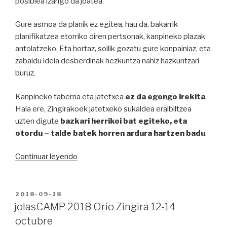
posiblea izango da joatea.
Gure asmoa da planik ez egitea, hau da, bakarrik
planifikatzea etorriko diren pertsonak, kanpineko plazak
antolatzeko. Eta hortaz, soilik gozatu gure konpainiaz, eta
zabaldu ideia desberdinak hezkuntza nahiz hazkuntzari
buruz.
Kanpineko taberna eta jatetxea
ez da egongo irekita
.
Hala ere, Zingirakoek jatetxeko sukaldea eralbiltzea
uzten digute
bazkari herrikoi bat egiteko, eta
otordu – talde batek horren ardura hartzen badu
.
“jolasCAMP
Continuar leyendo
2018
Orio
Zingira
PUBLICADO
2018-09-18
EN
urria
jolasCAMP 2018 Orio Zingira 12-14
12-
octubre