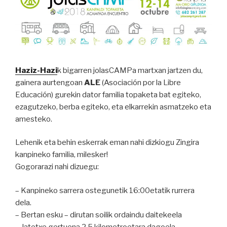
Haziz-Hazi
k bigarren jolasCAMPa martxan jartzen du,
gainera aurtengoan
ALE
(Asociación por la Libre
Educación)
gurekin dator familia
topaketa bat egiteko,
ezagutzeko, berba egiteko, eta elkarrekin asmatzeko eta
amesteko.
Lehenik eta behin eskerrak eman nahi dizkiogu Zingira
kanpineko familia, milesker!
Gogorarazi nahi dizuegu:
– Kanpineko sarrera ostegunetik 16:00etatik rurrera
dela.
– Bertan esku – dirutan soilik ordaindu daitekeela
– Jatetxe gertuena 2.5 kilometroetara dagoela.