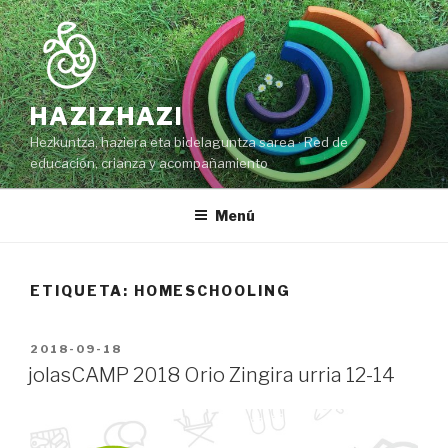
Ir
al
contenido
HAZIZHAZI
Hezkuntza, haziera eta bidelaguntza sarea · Red de
educación, crianza y acompañamiento
Menú
ETIQUETA: HOMESCHOOLING
PUBLICADO
2018-09-18
EN
jolasCAMP 2018 Orio Zingira urria 12-14