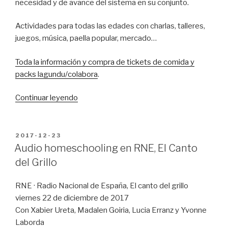
necesidad y de avance del sistema en su conjunto.
Actividades para todas las edades con charlas, talleres,
juegos, música, paella popular, mercado…
Toda la información y compra de tickets de comida y
packs lagundu/colabora
.
“jolasGUNE
Continuar leyendo
2018:
27
mayo
PUBLICADO
2017-12-23
EN
Errenteria”
Audio homeschooling en RNE, El Canto
del Grillo
RNE · Radio Nacional de España, El canto del grillo
viernes 22 de diciembre de 2017
Con Xabier Ureta, Madalen Goiria, Lucia Erranz y Yvonne
Laborda