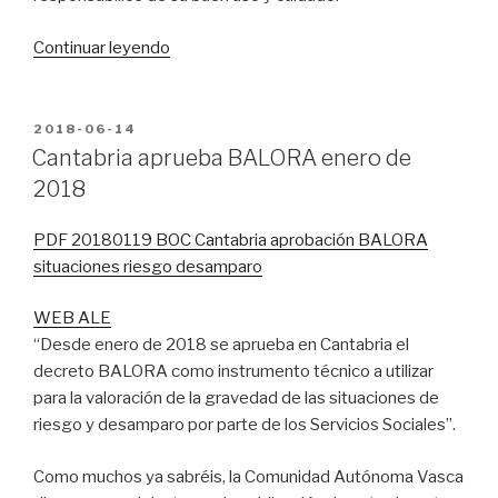
“jolasCAMP
Continuar leyendo
2018
Orio
Zingira
PUBLICADO
2018-06-14
EN
12-
Cantabria aprueba BALORA enero de
14
2018
octubre”
PDF 20180119 BOC Cantabria aprobación BALORA
situaciones riesgo desamparo
WEB ALE
“Desde enero de 2018 se aprueba en Cantabria el
decreto BALORA como instrumento técnico a utilizar
para la valoración de la gravedad de las situaciones de
riesgo y desamparo por parte de los Servicios Sociales”.
Como muchos ya sabréis, la Comunidad Autónoma Vasca