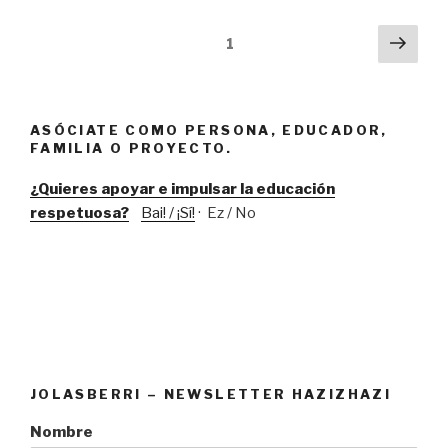
abril
2017”
Navegación
Próx
Página
1
pági
de
entradas
ASÓCIATE COMO PERSONA, EDUCADOR,
FAMILIA O PROYECTO.
¿Quieres apoyar e impulsar la educación
respetuosa?
Bai! / ¡Sí!
· Ez / No
JOLASBERRI – NEWSLETTER HAZIZHAZI
Nombre