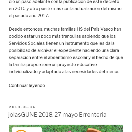
dio un paso adelante con la publicación de este decreto
en 2010 y otro pasito más con la actualización del mismo
el pasado año 2017.
Desde entonces, muchas familias HS del País Vasco han
podido estar un poco más tranquilas sabiendo que los
Servicios Sociales tienen un instrumento que les da la
posibilidad de archivar el expediente haciendo una clara
separación entre el absentismo escolar y el hecho de que
la familia proporcione un proyecto educativo
individualizado y adaptado a las necesidades del menor.
“Cantabria
Continuar leyendo
aprueba
BALORA
enero
PUBLICADO
2018-05-16
EN
de
jolasGUNE 2018: 27 mayo Errenteria
2018”