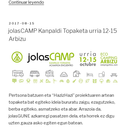
“jolasCAMP
Continuar leyendo
Acampada
Encuentro
12-
PUBLICADO
2017-08-15
EN
15
jolasCAMP Kanpaldi Topaketa urria 12-15
octubre
Arbizu
Arbizu”
Pertsona batzuen eta “HazizHazi” proiektuaren artean
topaketa bat egiteko ideia bururatu zaigu, ezagutzeko,
berba egiteko, asmatzeko eta abar. Arrazoia da,
jolasGUNE azkarregi pasatzen dela, eta horrek ez digu
uzten gauza asko egiten egun batean.