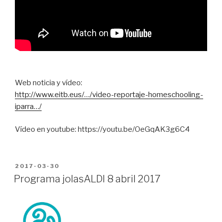
Web noticia y vídeo:
http://www.eitb.eus/…/video-reportaje-homeschooling-
iparra…/
Vídeo en youtube: https://youtu.be/OeGqAK3g6C4
PUBLICADO
2017-03-30
EN
Programa jolasALDI 8 abril 2017