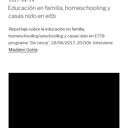
PUBLICADO
2017-06-19
EN
buscar
Educación en familia, homeschooling y
soluciones
casas nido en eitb
con
las
Reportaje sobre la educación en familia,
administraciones”
homeschooling/unschooling y casas nido en EITB
programa “De cerca”, 18/06/2017, 20:00h. Interviene
Madalen Goiria
.