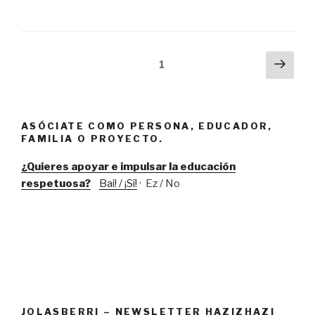
2018:
maiatzak
27
Errenteria”
Navegación
Próx
Página
1
pági
de
entradas
ASÓCIATE COMO PERSONA, EDUCADOR,
FAMILIA O PROYECTO.
¿Quieres apoyar e impulsar la educación
respetuosa?
Bai! / ¡Sí!
· Ez / No
JOLASBERRI – NEWSLETTER HAZIZHAZI