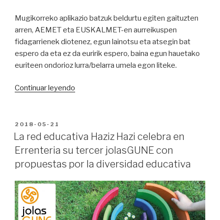
Mugikorreko aplikazio batzuk beldurtu egiten gaituzten
arren, AEMET eta EUSKALMET-en aurreikuspen
fidagarrienek diotenez, egun lainotsu eta atsegin bat
espero da eta ez da euririk espero, baina egun hauetako
euriteen ondorioz lurra/belarra umela egon liteke.
“jolasGUNE
Continuar leyendo
2018:
Kaixo
jolasKIDEAK”
PUBLICADO
2018-05-21
EN
La red educativa Haziz Hazi celebra en
Errenteria su tercer jolasGUNE con
propuestas por la diversidad educativa