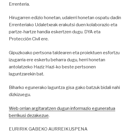
Errenteria.
Hirugarren edizio honetan, udalerri honetan ospatu dadin
Errenteriako Udaletxeak erakutsi duen kolaborazio eta
partze-hartze handia eskertzen dugu. DYA eta
Protección Civil ere.
Gipuzkoako pertsona taldearen eta proiektuen esfortzu
izugarria ere eskertu beharra dugu, herri honetan
antolatzeko Haziz Hazi-ko beste pertsonen
laguntzarekin bat.
Biharko egunerako laguntza gisa gako batzuk bidali nahi
dizkizuegu.
Web orrian argitaratzen dugun informazio eguneratua
berrikusi dezakezue
.
EURIRIK GABEKO AURREIKUSPENA