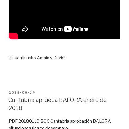
¡Eskerrik asko Amaia y David!
PUBLICADO
2018-06-14
EN
Cantabria aprueba BALORA enero de
2018
PDF 20180119 BOC Cantabria aprobación BALORA
situaciones riesgo desamparo