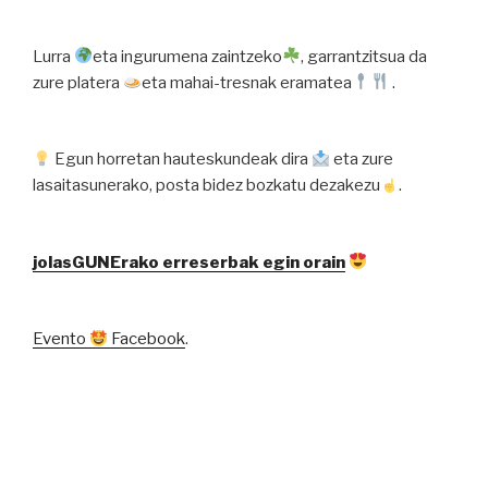
Lurra
eta ingurumena zaintzeko
, garrantzitsua da
zure platera
eta mahai-tresnak eramatea
.
Egun horretan hauteskundeak dira
eta zure
lasaitasunerako, posta bidez bozkatu dezakezu
.
jolasGUNErako erreserbak egin orain
Evento
Facebook
.