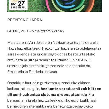
la
diversidad
educativa”
PRENTSA OHARRA
GETXO, 2018ko maiatzaren 21ean
Maiatzaren 27an, Jolasaren Nazioarteko Eguna dela eta,
Haziz hazi elkarteak -Hezkuntza, haziera eta bidelaguntza
sareak- jende eta giroari dagokionez beste urteetako
arrakasta ikusita (Araban eta Bizkaian), JolasGUNE
urteroko jaialdiaren hirugarren edizioa ospatuko du,
Errenteriako Fanderia parkean.
Ospakizun hau, adin guztietara zuzenduriko ekimen
ludikoa izateaz gain,
hezkuntza eredu anitzak biltzen
dituen hezkuntza sistema proposatzen du
. Era
berean, familia eta hezitzaileek eginiko esfortzutik hazi
berriak diren alternatiba eta berrikuntza pedagogiko