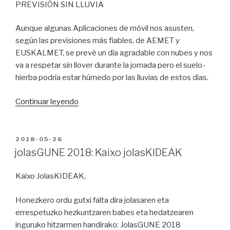
PREVISIÓN SIN LLUVIA
Aunque algunas Aplicaciones de móvil nos asusten,
según las previsiones más fiables, de AEMET y
EUSKALMET, se prevé un día agradable con nubes y nos
va a respetar sin llover durante la jornada pero el suelo-
hierba podría estar húmedo por las lluvias de estos días.
“jolasGUNE
Continuar leyendo
2018:
Hola
jolasKIDES”
PUBLICADO
2018-05-26
EN
jolasGUNE 2018: Kaixo jolasKIDEAK
Kaixo JolasKIDEAK,
Honezkero ordu gutxi falta dira jolasaren eta
errespetuzko hezkuntzaren babes eta hedatzearen
inguruko hitzarmen handirako: JolasGUNE 2018