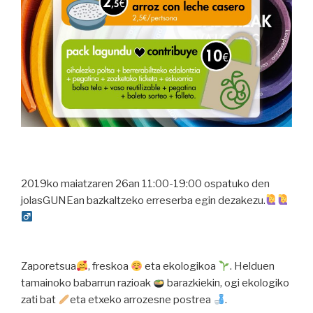
2019ko maiatzaren 26an 11:00-19:00 ospatuko den
jolasGUNEan bazkaltzeko erreserba egin dezakezu.
Zaporetsua
, freskoa
eta ekologikoa
. Helduen
tamainoko babarrun razioak
barazkiekin, ogi ekologiko
zati bat
eta etxeko arrozesne postrea
.