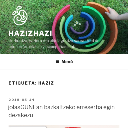
Ir
al
contenido
HAZIZHAZI
Hezkuntza, haziera eta bidelaguntza sarea · Red de
educación, crianza y acompañamiento
Menú
ETIQUETA: HAZIZ
PUBLICADO
2019-05-14
EN
jolasGUNEan bazkaltzeko erreserba egin
dezakezu