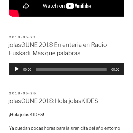
PUBLICADO
2018-05-27
EN
jolasGUNE 2018 Errenteria en Radio
Euskadi, Más que palabras
Reproductor
00:00
00:00
de
audio
PUBLICADO
2018-05-26
EN
jolasGUNE 2018: Hola jolasKIDES
¡Hola jolasKIDES!
Ya quedan pocas horas para la gran cita del año entorno