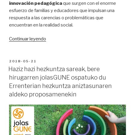
innovación pedagógica
que surgen con el enorme
esfuerzo de familias y educadores que impulsan una
respuesta a las carencias o problemáticas que
encuentran en la realidad social.
“La
Continuar leyendo
red
educativa
Haziz
PUBLICADO
2018-05-21
EN
Hazi
Haziz hazi hezkuntza sareak, bere
celebra
hirugarren jolasGUNE ospatuko du
en
Errenterian hezkuntza aniztasunaren
Errenteria
aldeko proposamenekin
su
tercer
jolasGUNE
con
propuestas
por