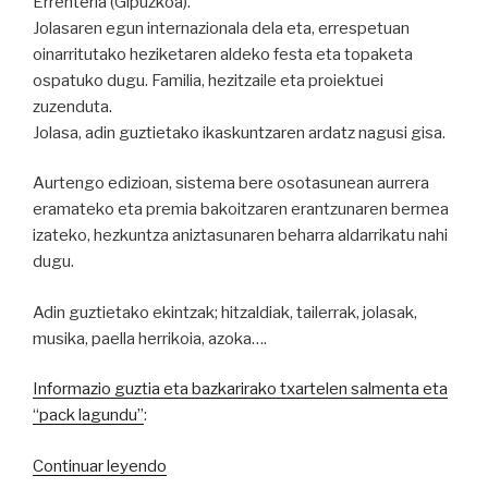
Errenteria (Gipuzkoa).
Jolasaren egun internazionala dela eta, errespetuan
oinarritutako heziketaren aldeko festa eta topaketa
ospatuko dugu. Familia, hezitzaile eta proiektuei
zuzenduta.
Jolasa, adin guztietako ikaskuntzaren ardatz nagusi gisa.
Aurtengo edizioan, sistema bere osotasunean aurrera
eramateko eta premia bakoitzaren erantzunaren bermea
izateko, hezkuntza aniztasunaren beharra aldarrikatu nahi
dugu.
Adin guztietako ekintzak; hitzaldiak, tailerrak, jolasak,
musika, paella herrikoia, azoka….
Informazio guztia eta bazkarirako txartelen salmenta eta
“pack lagundu”
:
“jolasGUNE
Continuar leyendo