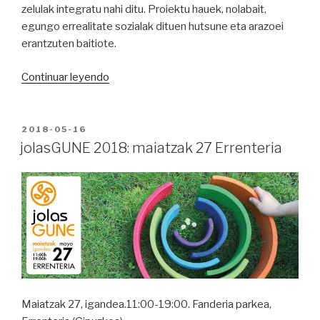
zelulak integratu nahi ditu. Proiektu hauek, nolabait,
egungo errealitate sozialak dituen hutsune eta arazoei
erantzuten baitiote.
“Haziz
Continuar leyendo
hazi
hezkuntza
sareak,
PUBLICADO
2018-05-16
EN
bere
jolasGUNE 2018: maiatzak 27 Errenteria
hirugarren
jolasGUNE
ospatuko
du
Errenterian
hezkuntza
aniztasunaren
aldeko
proposamenekin”
Maiatzak 27, igandea.11:00-19:00. Fanderia parkea,