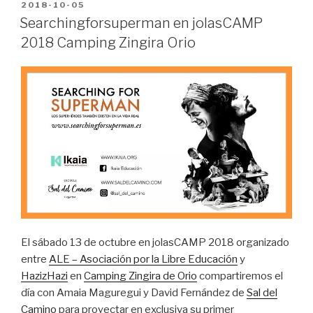
PUBLICADO
2018-10-05
EN
Searchingforsuperman en jolasCAMP
2018 Camping Zingira Orio
El sábado 13 de octubre en jolasCAMP 2018 organizado
entre
ALE – Asociación por la Libre Educación
y
HazizHazi
en
Camping Zingira de Orio
compartiremos el
día con Amaia Maguregui y David Fernández de
Sal del
Camino
para proyectar en exclusiva su primer